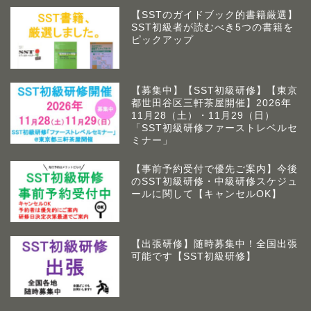
【SSTのガイドブック的書籍厳選】
SST初級者が読むべき5つの書籍を
ピックアップ
【募集中】【SST初級研修】【東京
都世田谷区三軒茶屋開催】2026年
11月28（土）・11月29（日）
「SST初級研修ファーストレベルセ
ミナー」
【事前予約受付で優先ご案内】今後
のSST初級研修・中級研修スケジュ
ールに関して【キャンセルOK】
【出張研修】随時募集中！全国出張
可能です【SST初級研修】
アームズラボとは
作業療法士 佐藤俊之につい