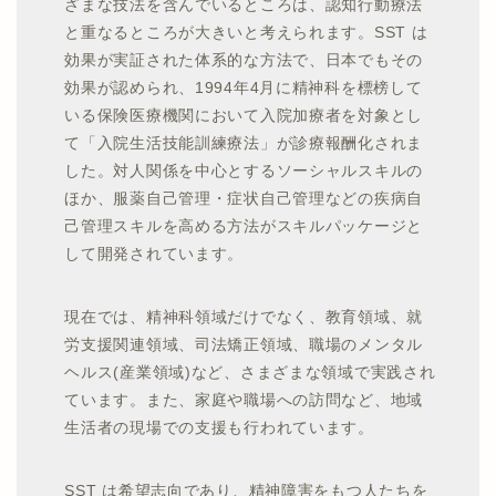
ざまな技法を含んでいるところは、認知行動療法
と重なるところが大きいと考えられます。SST は
効果が実証された体系的な方法で、日本でもその
効果が認められ、1994年4月に精神科を標榜して
いる保険医療機関において入院加療者を対象とし
て「入院生活技能訓練療法」が診療報酬化されま
した。対人関係を中心とするソーシャルスキルの
ほか、服薬自己管理・症状自己管理などの疾病自
己管理スキルを高める方法がスキルパッケージと
して開発されています。
現在では、精神科領域だけでなく、教育領域、就
労支援関連領域、司法矯正領域、職場のメンタル
ヘルス(産業領域)など、さまざまな領域で実践され
ています。また、家庭や職場への訪問など、地域
生活者の現場での支援も行われています。
SST は希望志向であり、精神障害をもつ人たちを