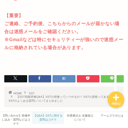
【重要】
ご連絡、ご予約後、こちらからのメールが届かない場
合は迷惑メールをご確認ください。
アームズラボとは
※Gmailなどは特にセキュリティーが強いので迷惑メー
ルに格納されている場合があります。
作業療法士 佐藤俊之につい
て
お問い合わせ
HOME
SST
【SST初級研修Q&A】SSTの研修っていつやるの？ SSTの資格ってあるの？
SSTのよくある質問についてまとめました
MENU
【問い合わせ】研修申
【Q&A】SSTに関する
作業療法士 佐藤俊之
アームズラボとは
し込み・質問などはコ
質問はコチラ
について
関連記事
チラ