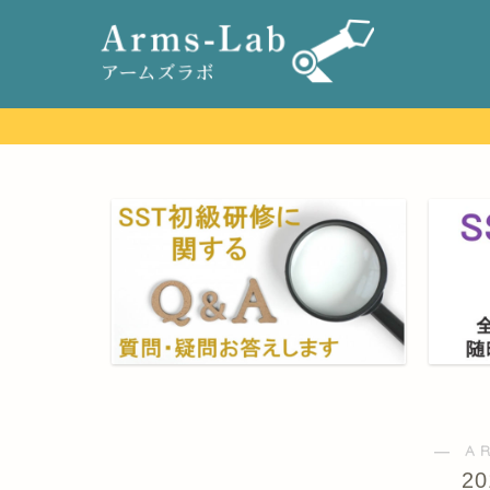
― A
2