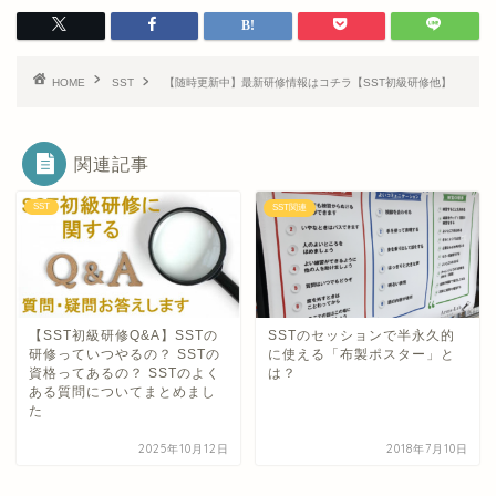
HOME
SST
【随時更新中】最新研修情報はコチラ【SST初級研修他】
関連記事
SST
SST関連
【SST初級研修Q&A】SSTの
SSTのセッションで半永久的
研修っていつやるの？ SSTの
に使える「布製ポスター」と
資格ってあるの？ SSTのよく
は？
ある質問についてまとめまし
た
2025年10月12日
2018年7月10日