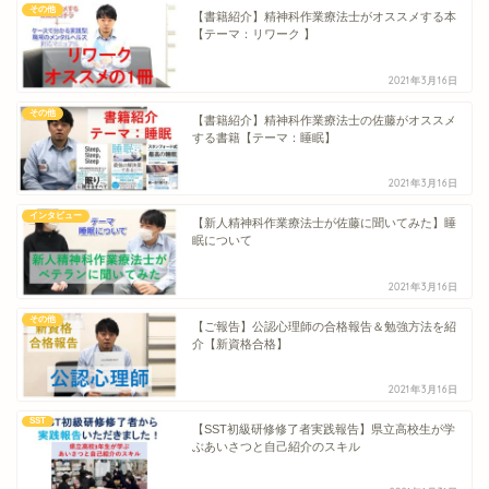
その他
【書籍紹介】精神科作業療法士がオススメする本
【テーマ：リワーク 】
2021年3月16日
その他
【書籍紹介】精神科作業療法士の佐藤がオススメ
する書籍【テーマ：睡眠】
2021年3月16日
インタビュー
【新人精神科作業療法士が佐藤に聞いてみた】睡
眠について
2021年3月16日
その他
【ご報告】公認心理師の合格報告＆勉強方法を紹
介【新資格合格】
2021年3月16日
SST
【SST初級研修修了者実践報告】県立高校生が学
ぶあいさつと自己紹介のスキル