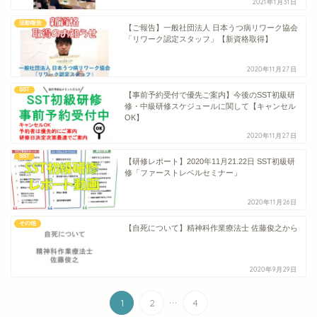
2021年1月31日
活動報告
【ご報告】一般社団法人 日本うつ病リワーク協会
「リワーク認定スタッフ」【新資格取得】
2020年11月27日
SST
【事前予約受付で優先ご案内】今後のSST初級研
修・中級研修スケジュールに関して【キャンセル
OK】
2020年11月27日
SST
【研修レポート】2020年11月21.22日 SST初級研
修「ファーストレベルセミナー」
2020年11月26日
その他
【自死について】精神科作業療法士 佐藤俊之から
2020年9月29日
...
1
2
4