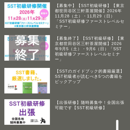
【募集中】【SST初級研修】【東京
都世田谷区三軒茶屋開催】2026年
11月28（土）・11月29（日）
「SST初級研修ファーストレベルセ
ミナー」
【募集終了】【SST初級研修】【東
京都世田谷区三軒茶屋開催】2026
年9月5（土）・9月6（日）「SST
初級研修ファーストレベルセミナ
ー」
【SSTのガイドブック的書籍厳選】
SST初級者が読むべき5つの書籍を
アームズラボとは
ピックアップ
作業療法士 佐藤俊之につい
て
【出張研修】随時募集中！全国出張
可能です【SST初級研修】
お問い合わせ