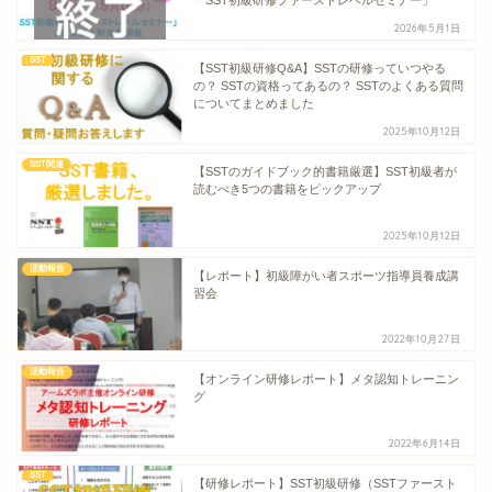
2026年5月1日
SST
【SST初級研修Q&A】SSTの研修っていつやる
の？ SSTの資格ってあるの？ SSTのよくある質問
についてまとめました
2025年10月12日
SST関連
【SSTのガイドブック的書籍厳選】SST初級者が
読むべき5つの書籍をピックアップ
2025年10月12日
活動報告
【レポート】初級障がい者スポーツ指導員養成講
習会
2022年10月27日
活動報告
【オンライン研修レポート】メタ認知トレーニン
グ
2022年6月14日
SST
【研修レポート】SST初級研修（SSTファースト