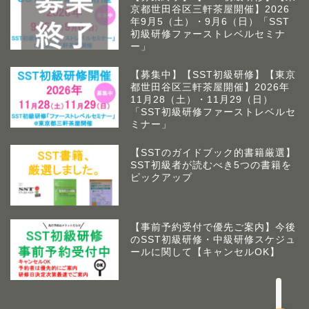
京都世田谷区三軒茶屋開催】2026
年9月5（土）・9月6（日）「SST
初級研修ファーストレベルセミナ
ー」
【募集中】【SST初級研修】【東京
都世田谷区三軒茶屋開催】2026年
11月28（土）・11月29（日）
「SST初級研修ファーストレベルセ
ミナー」
【SSTのガイドブック的書籍厳選】
SST初級者が読むべき5つの書籍を
アームズラボとは
ピックアップ
作業療法士 佐藤俊之につい
て
【事前予約受付で優先ご案内】今後
のSST初級研修・中級研修スケジュ
ールに関して【キャンセルOK】
お問い合わせ