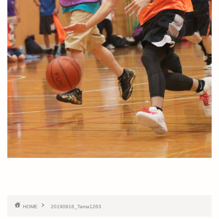
HOME
20190916_Tama1263