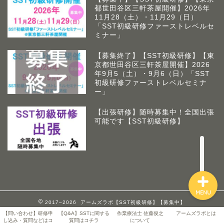
都世田谷区三軒茶屋開催】2026年
11月28（土）・11月29（日）
「SST初級研修ファーストレベルセ
ミナー」
【募集終了】【SST初級研修】【東
京都世田谷区三軒茶屋開催】2026
アームズラボとは
年9月5（土）・9月6（日）「SST
初級研修ファーストレベルセミナ
ー」
作業療法士 佐藤俊之につい
て
【出張研修】随時募集中！全国出張
可能です【SST初級研修】
お問い合わせ
MENU
2017–2026 アームズラボ【SST初級研修】【募集中】
【問い合わせ】研修申
【Q&A】SSTに関する
作業療法士 佐藤俊之
アームズラボとは
し込み・質問などはコ
質問はコチラ
について