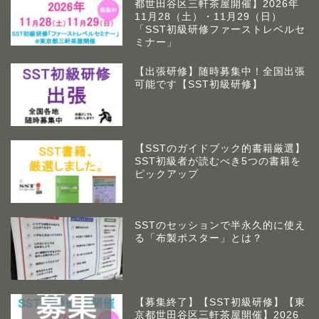
都世田谷区三軒茶屋開催】2026年
11月28（土）・11月29（日）
「SST初級研修ファーストレベルセ
ミナー」
【出張研修】随時募集中！全国出張
可能です【SST初級研修】
【SSTのガイドブック的書籍厳選】
SST初級者が読むべき5つの書籍を
ピックアップ
SSTのセッションで半永久的に使え
る「布製ポスター」とは？
アームズラボとは
作業療法士 佐藤俊之につい
て
【募集終了】【SST初級研修】【東
京都世田谷区三軒茶屋開催】2026