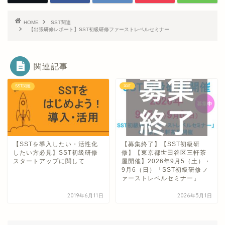
HOME
SST関連
【出張研修レポート】SST初級研修ファーストレベルセミナー
関連記事
SST
SST関連
【SSTを導入したい・活性化
【募集終了】【SST初級研
したい方必見】SST初級研修
修】【東京都世田谷区三軒茶
スタートアップに関して
屋開催】2026年9月5（土）・
9月6（日）「SST初級研修フ
ァーストレベルセミナー」
2019年6月11日
2026年5月1日