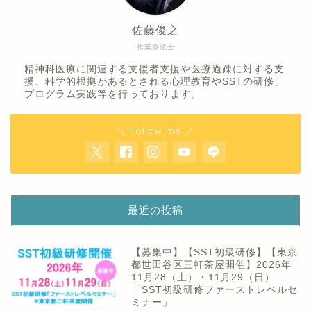
佐藤俊之
作業療法士
精神科医療に関連する支援者支援や医療過疎に対する支
援、科学的根拠があるとされる心理教育やSSTの研修、
プログラム実践等を行っております。
＼ Follow me ／
最近の投稿
【募集中】【SST初級研修】【東京
都世田谷区三軒茶屋開催】2026年
11月28（土）・11月29（日）
「SST初級研修ファーストレベルセ
ミナー」