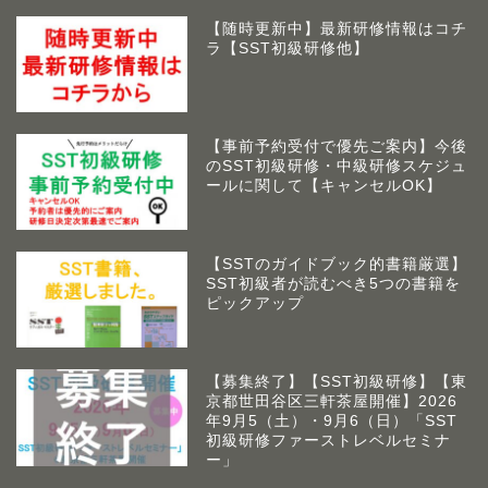
【随時更新中】最新研修情報はコチ
ラ【SST初級研修他】
【事前予約受付で優先ご案内】今後
のSST初級研修・中級研修スケジュ
ールに関して【キャンセルOK】
【SSTのガイドブック的書籍厳選】
SST初級者が読むべき5つの書籍を
ピックアップ
【募集終了】【SST初級研修】【東
京都世田谷区三軒茶屋開催】2026
年9月5（土）・9月6（日）「SST
初級研修ファーストレベルセミナ
ー」