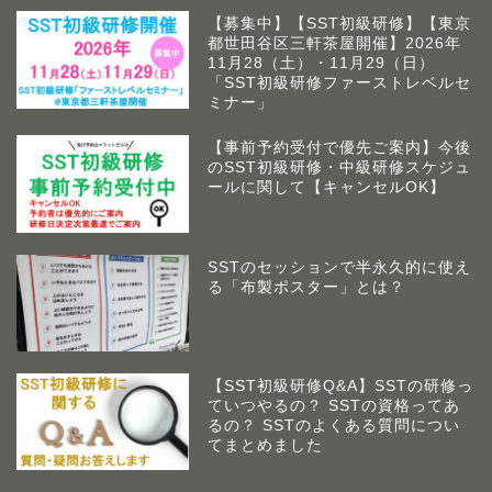
【募集中】【SST初級研修】【東京
都世田谷区三軒茶屋開催】2026年
11月28（土）・11月29（日）
「SST初級研修ファーストレベルセ
ミナー」
【事前予約受付で優先ご案内】今後
のSST初級研修・中級研修スケジュ
ールに関して【キャンセルOK】
SSTのセッションで半永久的に使え
る「布製ポスター」とは？
【SST初級研修Q&A】SSTの研修っ
ていつやるの？ SSTの資格ってあ
アームズラボとは
るの？ SSTのよくある質問につい
てまとめました
作業療法士 佐藤俊之につい