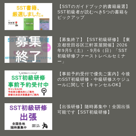
【SSTのガイドブック的書籍厳選】
SST初級者が読むべき5つの書籍を
ピックアップ
【募集終了】【SST初級研修】【東
京都世田谷区三軒茶屋開催】2026
年9月5（土）・9月6（日）「SST
初級研修ファーストレベルセミナ
ー」
【事前予約受付で優先ご案内】今後
のSST初級研修・中級研修スケジュ
ールに関して【キャンセルOK】
【出張研修】随時募集中！全国出張
可能です【SST初級研修】
アームズラボとは
作業療法士 佐藤俊之につい