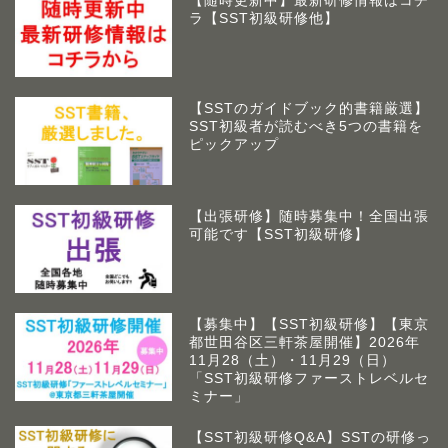
【随時更新中】最新研修情報はコチ
ラ【SST初級研修他】
【SSTのガイドブック的書籍厳選】
SST初級者が読むべき5つの書籍を
ピックアップ
【出張研修】随時募集中！全国出張
可能です【SST初級研修】
【募集中】【SST初級研修】【東京
都世田谷区三軒茶屋開催】2026年
11月28（土）・11月29（日）
「SST初級研修ファーストレベルセ
ミナー」
【SST初級研修Q&A】SSTの研修っ