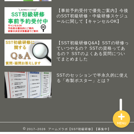
【事前予約受付で優先ご案内】今後
のSST初級研修・中級研修スケジュ
ールに関して【キャンセルOK】
【SST初級研修Q&A】SSTの研修っ
ていつやるの？ SSTの資格ってあ
アームズラボとは
るの？ SSTのよくある質問につい
てまとめました
作業療法士 佐藤俊之につい
て
SSTのセッションで半永久的に使え
る「布製ポスター」とは？
お問い合わせ
MENU
2017–2026 アームズラボ【SST初級研修】【募集中】