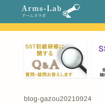
blog-gazou20210924