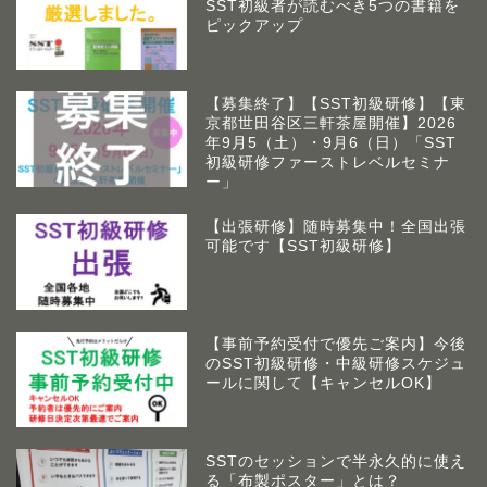
SST初級者が読むべき5つの書籍を
ピックアップ
【募集終了】【SST初級研修】【東
京都世田谷区三軒茶屋開催】2026
年9月5（土）・9月6（日）「SST
初級研修ファーストレベルセミナ
ー」
【出張研修】随時募集中！全国出張
可能です【SST初級研修】
【事前予約受付で優先ご案内】今後
のSST初級研修・中級研修スケジュ
アームズラボとは
ールに関して【キャンセルOK】
作業療法士 佐藤俊之につい
て
SSTのセッションで半永久的に使え
る「布製ポスター」とは？