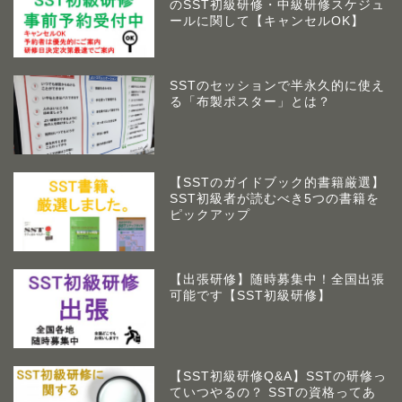
のSST初級研修・中級研修スケジュ
ールに関して【キャンセルOK】
SSTのセッションで半永久的に使え
る「布製ポスター」とは？
【SSTのガイドブック的書籍厳選】
SST初級者が読むべき5つの書籍を
ピックアップ
【出張研修】随時募集中！全国出張
可能です【SST初級研修】
アームズラボとは
作業療法士 佐藤俊之につい
て
【SST初級研修Q&A】SSTの研修っ
ていつやるの？ SSTの資格ってあ