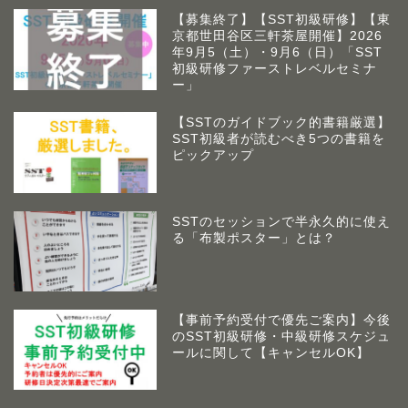
【募集終了】【SST初級研修】【東
京都世田谷区三軒茶屋開催】2026
年9月5（土）・9月6（日）「SST
初級研修ファーストレベルセミナ
ー」
【SSTのガイドブック的書籍厳選】
SST初級者が読むべき5つの書籍を
ピックアップ
SSTのセッションで半永久的に使え
る「布製ポスター」とは？
【事前予約受付で優先ご案内】今後
のSST初級研修・中級研修スケジュ
アームズラボとは
ールに関して【キャンセルOK】
作業療法士 佐藤俊之につい