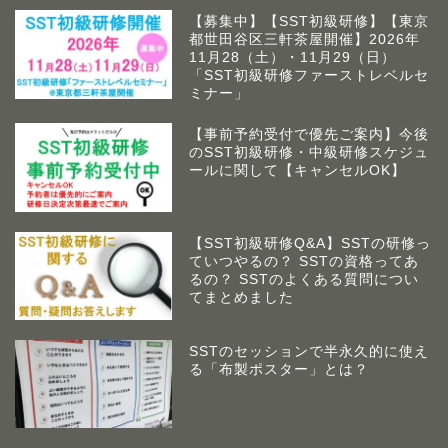
【募集中】【SST初級研修】【東京
都世田谷区三軒茶屋開催】2026年
11月28（土）・11月29（日）
「SST初級研修ファーストレベルセ
ミナー」
【事前予約受付で優先ご案内】今後
のSST初級研修・中級研修スケジュ
ールに関して【キャンセルOK】
【SST初級研修Q&A】SSTの研修っ
ていつやるの？ SSTの資格ってあ
るの？ SSTのよくある質問につい
てまとめました
SSTのセッションで半永久的に使え
る「布製ポスター」とは？
アームズラボとは
作業療法士 佐藤俊之につい