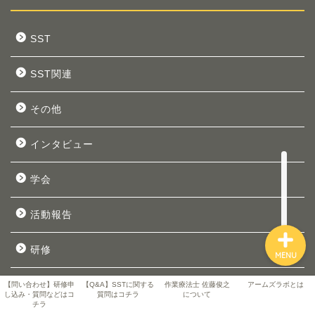
SST
SST関連
アームズラボとは
その他
作業療法士 佐藤俊之につい
て
インタビュー
お問い合わせ
学会
活動報告
研修
MENU
研修情報
【問い合わせ】研修申
【Q&A】SSTに関する
作業療法士 佐藤俊之
アームズラボとは
し込み・質問などはコ
質問はコチラ
について
チラ