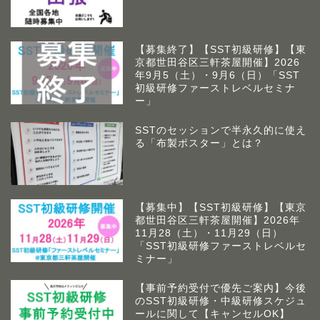
【募集終了】【SST初級研修】【東
京都世田谷区三軒茶屋開催】2026
年9月5（土）・9月6（日）「SST
初級研修ファーストレベルセミナ
ー」
SSTのセッションで半永久的に使え
る「布製ポスター」とは？
【募集中】【SST初級研修】【東京
都世田谷区三軒茶屋開催】2026年
アームズラボとは
11月28（土）・11月29（日）
「SST初級研修ファーストレベルセ
ミナー」
作業療法士 佐藤俊之につい
て
【事前予約受付で優先ご案内】今後
のSST初級研修・中級研修スケジュ
ールに関して【キャンセルOK】