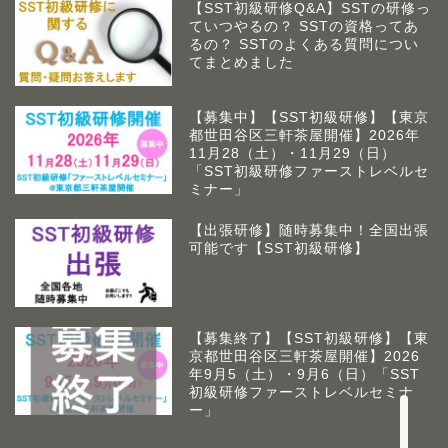
【SST初級研修Q&A】SSTの研修っ
ていつやるの？ SSTの資格ってあ
るの？ SSTのよくある質問につい
てまとめました
【募集中】【SST初級研修】【東京
都世田谷区三軒茶屋開催】2026年
11月28（土）・11月29（日）
「SST初級研修ファーストレベルセ
ミナー」
【出張研修】随時募集中！全国出張
可能です【SST初級研修】
アームズラボとは
作業療法士 佐藤俊之につい
て
【募集終了】【SST初級研修】【東
京都世田谷区三軒茶屋開催】2026
年9月5（土）・9月6（日）「SST
お問い合わせ
初級研修ファーストレベルセミナ
ー」