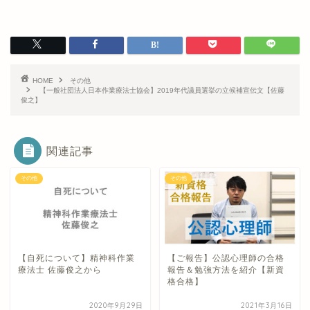
HOME
その他
【一般社団法人日本作業療法士協会】2019年代議員選挙の立候補宣伝文【佐藤
俊之】
関連記事
その他
その他
【自死について】精神科作業
【ご報告】公認心理師の合格
療法士 佐藤俊之から
報告＆勉強方法を紹介【新資
格合格】
2020年9月29日
2021年3月16日